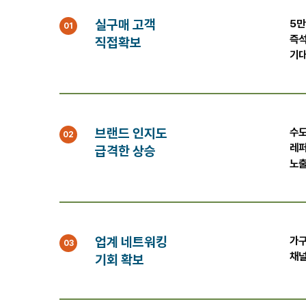
실구매 고객
5만
01
즉석
직접확보
기대
브랜드 인지도
수도
02
레퍼
급격한 상승
노출
업계 네트워킹
가구
03
채널
기회 확보