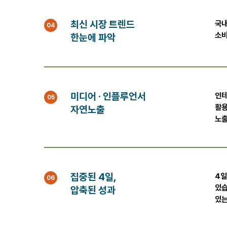
최신 시장 트렌드
국내
04
소비
한눈에 파악
미디어 · 인플루언서
인테
05
활용
자연노출
노출
집중된 4일,
4일
06
있습
압축된 성과
있는